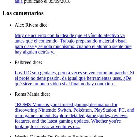
aula
publicado el 05/09/2018
Los comentarios
Alex Rivera dice:
Muy de acuerdo con la idea de que el vínculo afectivo va
antes que el contenido. Trabajo preparando material visual
para clase y se nota muchísimo: cuando el alumno siente que
hay alguien detrás y...
Palbreed dice:
Las TIC son geniales, pero a veces se ven como un parche. Si
el profe no tiene pasión, da igual qué herramientas uses. ¿De
qué sirve un buen video si al final no hay conexión...
Roms Mania dice:
"ROMS-Mania is your trusted gaming destination for
discovering Nintendo Switch, Pokémon, PlayStation, PC, and
retro game content. Explore detailed game guides, reviews,
features, and the latest gaming updates. Whether you're
looking for classic adventures or...
Martha Gabriela De Santiago Rodrìguez dice: