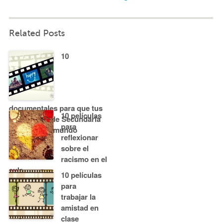
Related Posts
10
documentales para que tus
10 películas
estudiantes de Secundaria
para
entiendan el mundo
reflexionar
sobre el
racismo en el
aula
10 películas
para
trabajar la
amistad en
clase