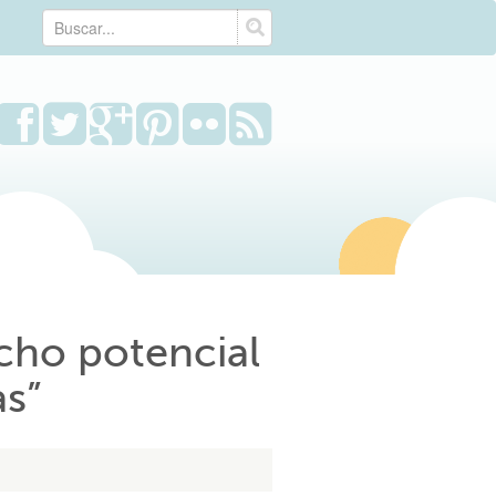
cho potencial
as”