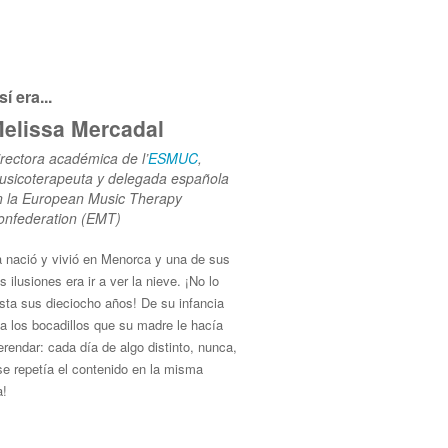
í era...
elissa Mercadal
rectora académica de l’
ESMUC
,
usicoterapeuta y delegada española
n la European Music Therapy
onfederation (EMT)
 nació y vivió en Menorca y una de sus
 ilusiones era ir a ver la nieve. ¡No lo
sta sus dieciocho años! De su infancia
a los bocadillos que su madre le hacía
rendar: cada día de algo distinto, nunca,
e repetía el contenido en la misma
!