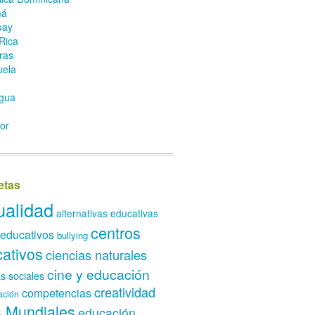
má
uay
Rica
ras
uela
gua
or
etas
ualidad
alternativas educativas
centros
 educativos
bullying
ativos
ciencias naturales
cine y educación
as sociales
creatividad
competencias
ación
 Mundiales
educación