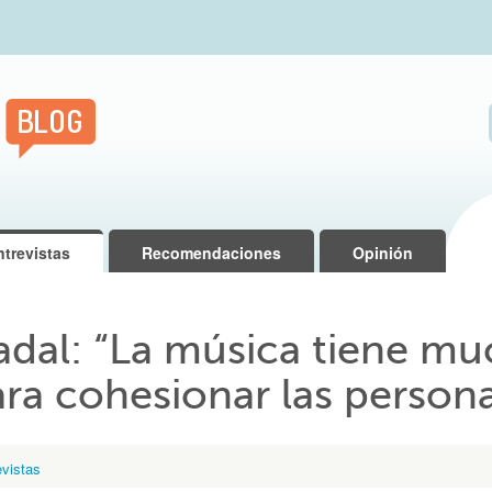
ntrevistas
Recomendaciones
Opinión
adal: “La música tiene mu
ra cohesionar las person
evistas