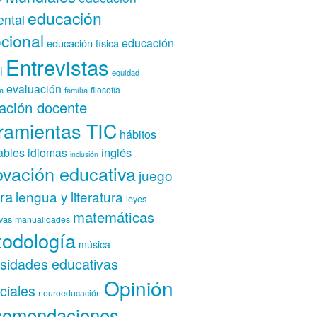
educación
ntal
cional
educación
educación física
Entrevistas
l
equidad
evaluación
filosofía
a
familia
ación docente
ramientas TIC
hábitos
inglés
ables
idiomas
inclusión
ovación educativa
juego
ura
lengua y literatura
leyes
matemáticas
vas
manualidades
odología
música
sidades educativas
Opinión
ciales
neuroeducación
omendaciones