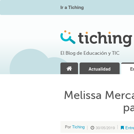
Ir a Tiching
El Blog de Educación y TIC
Actualidad
E
Melissa Merc
pa
Por
Tiching
30/05/2019
Entr