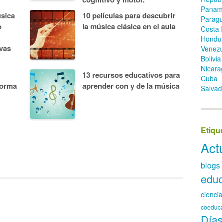
Pana
sica
10 películas para descubrir
Parag
o
la música clásica en el aula
Costa 
Hondu
vas
Venez
Bolivia
Nicara
13 recursos educativos para
Cuba
forma
aprender con y de la música
Salvad
Etiqu
Act
blogs
educ
cienci
coeduc
Días