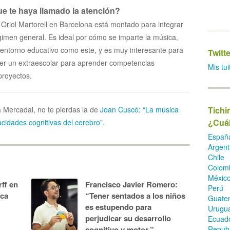
e te haya llamado la atención?
 Oriol Martorell en Barcelona está montado para integrar
gimen general. Es ideal por cómo se imparte la música,
n entorno educativo como este, y es muy interesante para
Twitte
er un extraescolar para aprender competencias
Mis tui
proyectos.
a Mercadal, no te pierdas la de
Joan Cuscó: “La música
Tichi
¿Cuál
acidades cognitivas del cerebro”.
Españ
Argent
Chile
Colom
Méxic
ff en
Francisco Javier Romero:
Perú
ica
“Tener sentados a los niños
Guate
es estupendo para
Urugu
perjudicar su desarrollo
Ecuad
cognitivo y motor.”
Republ