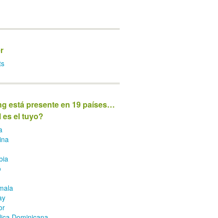
r
ts
ng está presente en 19 países…
 es el tuyo?
a
ina
bia
o
mala
ay
or
ica Dominicana