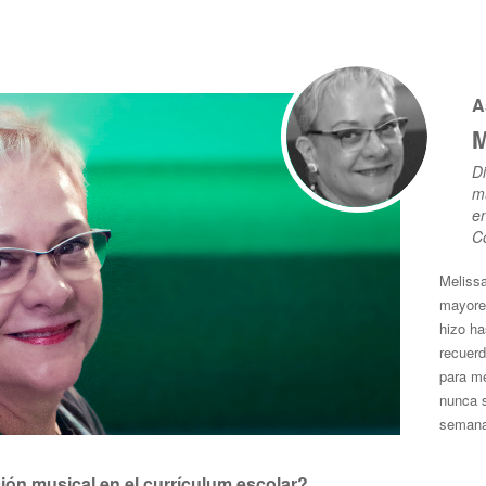
As
M
Di
m
e
C
Melissa
mayores
hizo ha
recuerd
para me
nunca s
semana
ión musical en el currículum escolar?