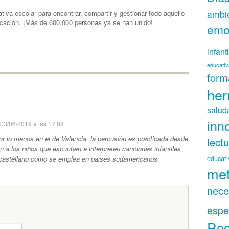
ambie
ativa escolar para encontrar, compartir y gestionar todo aquello
ucación. ¡Más de 600.000 personas ya se han unido!
emo
infanti
educativ
form
her
salud
inn
03/06/2019 a las 17:08
or lo menos en el de Valencia, la percusión es practicada desde
lect
 a los niños que escuchen e interpreten canciones infantiles
educati
 castellano como se emplea en paises sudamericanos.
met
nece
espe
Rec