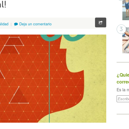
l!
lidad
Deja un comentario
¿Quie
corre
Es la m