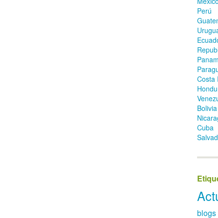
Méxic
Perú
Guate
Urugu
Ecuad
Republ
Pana
Parag
Costa 
Hondu
Venez
Bolivia
Nicara
Cuba
Salvad
Etiqu
Act
blogs