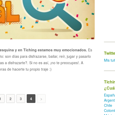
 la esquina y en Tiching estamos muy emocionados.
Es
Twitte
o: son días para disfrazarse, bailar, reír, jugar y pasarlo
Mis tui
 a disfrazarte?. Si no es así, ¡no te preocupes!. A
as de hacerte tu propio traje :)
Tichi
¿Cuál
Españ
1
2
3
4
>
Argent
Chile
Colom