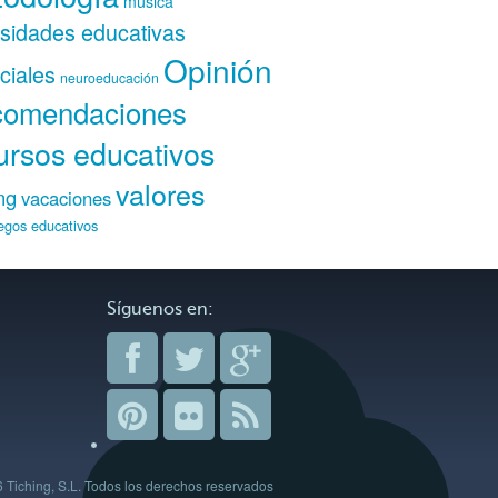
música
sidades educativas
Opinión
ciales
neuroeducación
omendaciones
ursos educativos
valores
ng
vacaciones
egos educativos
Síguenos en:
Tiching, S.L. Todos los derechos reservados