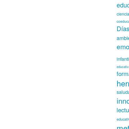
educ
cienci
coeduc
Días
ambie
emo
infanti
educativ
form
her
salud
inn
lect
educati
met