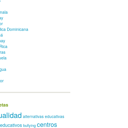
o
mala
ay
or
ica Dominicana
má
uay
Rica
ras
uela
gua
or
etas
ualidad
alternativas educativas
centros
 educativos
bullying