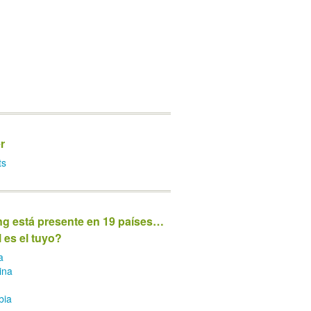
r
ts
ng está presente en 19 países…
 es el tuyo?
a
ina
bia