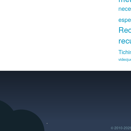
nece
espe
Rec
rec
Tichi
videoju
© 2010-2026 