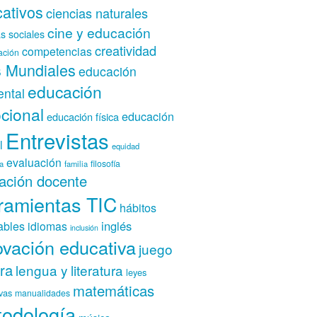
ativos
ciencias naturales
cine y educación
as sociales
creatividad
competencias
ación
 Mundiales
educación
educación
ntal
cional
educación
educación física
Entrevistas
l
equidad
evaluación
filosofía
a
familia
ación docente
ramientas TIC
hábitos
inglés
ables
idiomas
inclusión
ovación educativa
juego
ura
lengua y literatura
leyes
matemáticas
vas
manualidades
odología