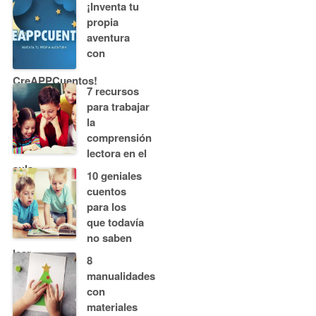
¡Inventa tu
propia
aventura
con
CreAPPCuentos!
7 recursos
para trabajar
la
comprensión
lectora en el
aula
10 geniales
cuentos
para los
que todavía
no saben
leer
8
manualidades
con
materiales