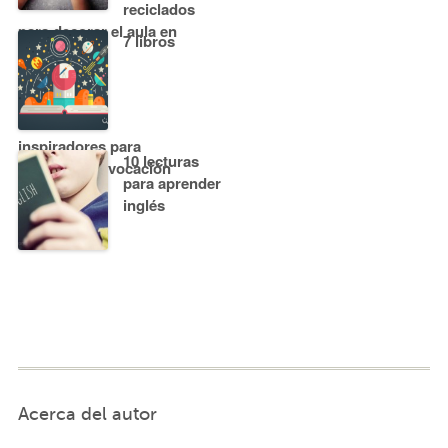
reciclados
para decorar el aula en
7 libros
Navidad
inspiradores para
10 lecturas
encontrar tu vocación
para aprender
inglés
Acerca del autor