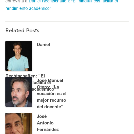
entrevista a
Daniel Rechtschaffen: “El mindfulness facilita el
rendimiento académico”
Related Posts
Daniel
Rechtschaffen: “El
José Manuel
mindfulness facilita el
Otero: “La
rendimiento académico”
vocación es el
mejor recurso
del docente”
José
Antonio
Fernández