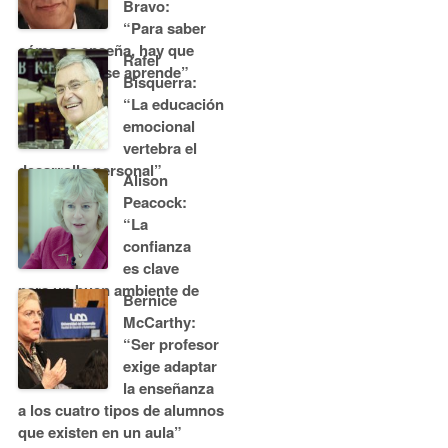
Bravo:
“Para saber
cómo se enseña, hay que
Rafel
saber cómo se aprende”
Bisquerra:
“La educación
emocional
vertebra el
desarrollo personal”
Alison
Peacock:
“La
confianza
es clave
para un buen ambiente de
Bernice
aprendizaje”
McCarthy:
“Ser profesor
exige adaptar
la enseñanza
a los cuatro tipos de alumnos
que existen en un aula”