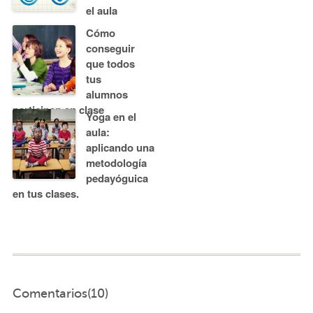
el aula
Cómo
conseguir
que todos
tus
alumnos
participen en clase
Yoga en el
aula:
aplicando una
metodología
pedayóguica
en tus clases.
Comentarios(10)