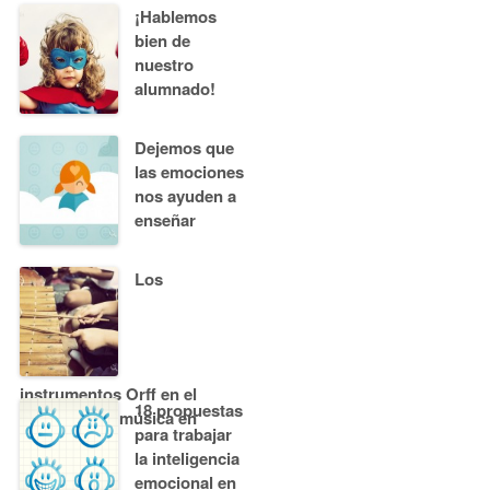
¡Hablemos
bien de
nuestro
alumnado!
Dejemos que
las emociones
nos ayuden a
enseñar
Los
instrumentos Orff en el
18 propuestas
aula: ¡vive la música en
para trabajar
grupo!
la inteligencia
emocional en