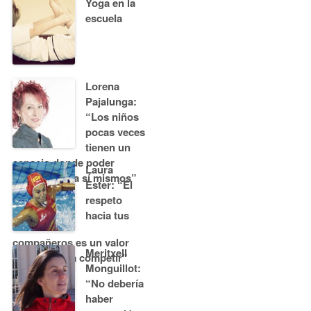
Yoga en la
escuela
Lorena
Pajalunga:
“Los niños
pocas veces
tienen un
espacio donde poder
Laura
encontrarse a sí mismos”
Ester: “El
respeto
hacia tus
compañeros es un valor
Meritxell
esencial para competir”
Monguillot:
“No debería
haber