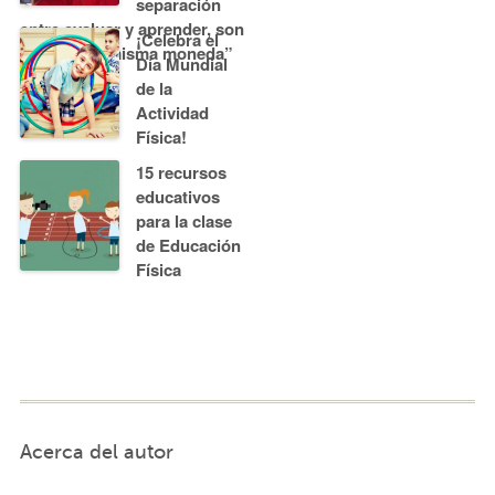
separación
entre evaluar y aprender, son
¡Celebra el
caras de la misma moneda”
Día Mundial
de la
Actividad
Física!
15 recursos
educativos
para la clase
de Educación
Física
Acerca del autor