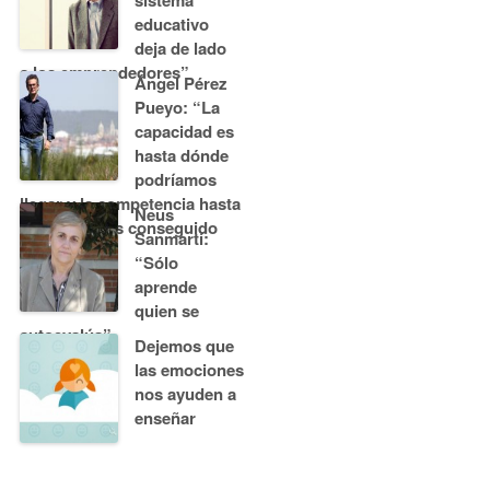
educativo
deja de lado
a los emprendedores”
Ángel Pérez
Pueyo: “La
capacidad es
hasta dónde
podríamos
llegar y la competencia hasta
Neus
donde hemos conseguido
Sanmartí:
llegar”
“Sólo
aprende
quien se
autoevalúa”
Dejemos que
las emociones
nos ayuden a
enseñar