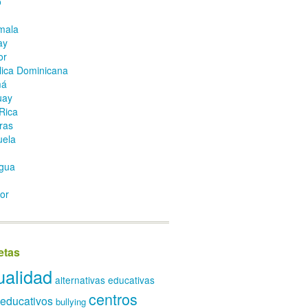
o
mala
ay
or
ica Dominicana
má
uay
Rica
ras
uela
gua
or
etas
ualidad
alternativas educativas
centros
 educativos
bullying