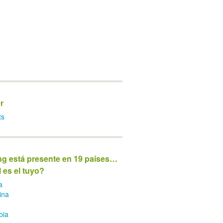
r
ts
ng está presente en 19 países…
 es el tuyo?
a
ina
bia