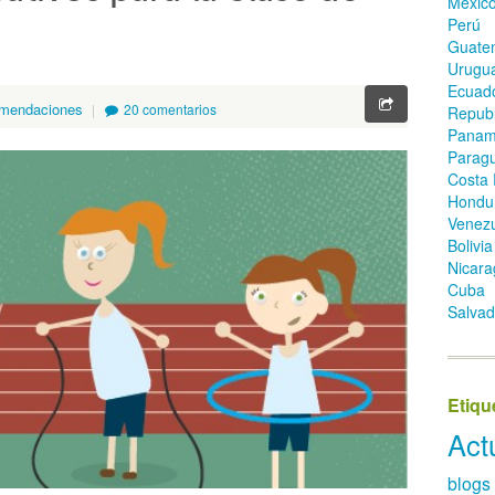
Méxic
Perú
Guate
Urugu
Ecuad
mendaciones
20 comentarios
Republ
Pana
Parag
Costa 
Hondu
Venez
Bolivia
Nicara
Cuba
Salvad
Etiqu
Act
blogs