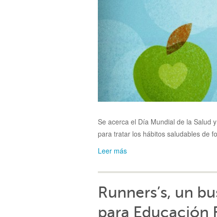
Se acerca el Día Mundial de la Salud 
para tratar los hábitos saludables de 
Leer más
Runners’s, un bu
para Educación F