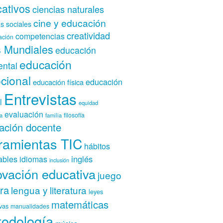
ativos
ciencias naturales
cine y educación
as sociales
creatividad
competencias
ación
 Mundiales
educación
educación
ntal
cional
educación
educación física
Entrevistas
l
equidad
evaluación
filosofía
a
familia
ación docente
ramientas TIC
hábitos
inglés
ables
idiomas
inclusión
ovación educativa
juego
ura
lengua y literatura
leyes
matemáticas
vas
manualidades
odología