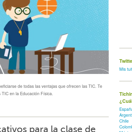
Twitte
Mis tui
ficiarse de todas las ventajas que ofrecen las TIC. Te
 TIC en la Educación Física.
Tichi
¿Cuál
Españ
Argent
Chile
ativos para la clase de
Colom