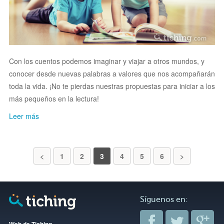
Con los cuentos podemos imaginar y viajar a otros mundos, y
conocer desde nuevas palabras a valores que nos acompañarán
toda la vida. ¡No te pierdas nuestras propuestas para iniciar a los
más pequeños en la lectura!
Leer más
<
1
2
3
4
5
6
>
Síguenos en:
Web de Tiching