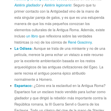
Astérix gladiador
y
Astérix legionario
: Seguro que tu
primer contacto con la Antigüedad vino de la mano de
esta singular pareja de galos, y es que es una estupenda
manera de que los más pequeños conozcan los
elementos culturales de la Antigua Roma. Además, existe
incluso
un libro
que reflexiona sobre las verdades
históricas (o no) de los cómics de
René Goscinny
.
La Odisea:
Aunque se trata de una miniserie y no de una
película, merece la pena echar un vistazo a este recurso
por la excelente ambientación basada en los restos
arqueológicos de las antiguas civilizaciones del Egeo. La
serie recrea el antiguo poema épico atribuido
normalmente a Homero.
Espartaco
:
¿Cómo era la esclavitud en la Antigua Roma?
Espartaco fue un esclavo tracio vendido para luchar como
gladiador y que dirigió la rebelión más importante contra la
República romana, la III Guerra Servil o Guerra de los
Esclavos. Todo un clásico del cine de la mano de Stanley