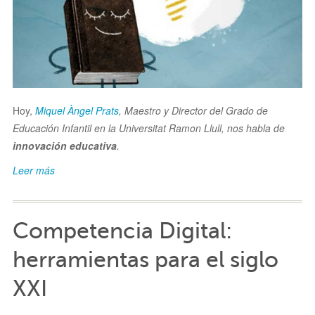
Hoy,
Miquel Àngel Prats
, Maestro y Director del Grado de
Educación Infantil en la Universitat Ramon Llull, nos habla de
innovación educativa
.
Leer más
Competencia Digital:
herramientas para el siglo
XXI