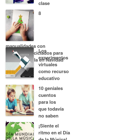
clase
8
manualidades con
Los
materiales reciclados para
experimentos
decorar el aula en Navidad
virtuales
como recurso
educativo
10 geniales
cuentos
para los
que todavía
no saben
leer
¡Siente el
ritmo en el Día
de la Música!