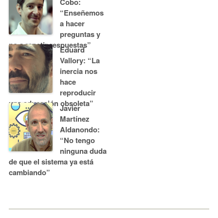
Cobo:
“Enseñemos
a hacer
preguntas y
no a repetir respuestas”
Eduard
Vallory: “La
inercia nos
hace
reproducir
una educación obsoleta”
Javier
Martínez
Aldanondo:
“No tengo
ninguna duda
de que el sistema ya está
cambiando”