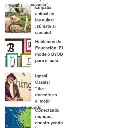
mirando a la escuela”
Empatía
animal en
las aulas:
¡súmate al
cambio!
Hablamos de
Educación: El
modelo BYOD
para el aula
Ignasi
Casals:
“Ser
docente es
el mejor
trabajo del mundo”
Conectando
mundos:
construyendo