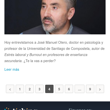
Hoy entrevistamos a José Manuel Otero, doctor en psicología y
profesor de la Universidad de Santiago de Compostela, autor de
Estrés laboral y Burnout en profesores de enseñanza
secundaria
. ¿Te la vas a perder?
Leer más
<
1
2
3
4
5
6
…
9
>