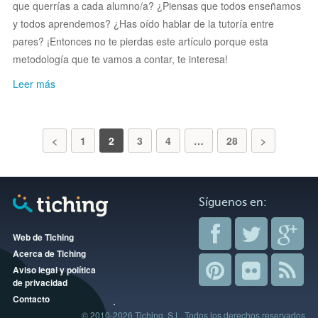
que querrías a cada alumno/a? ¿Piensas que todos enseñamos
y todos aprendemos? ¿Has oído hablar de la tutoría entre
pares? ¡Entonces no te pierdas este artículo porque esta
metodología que te vamos a contar, te interesa!
Leer más
<
1
2
3
4
…
28
>
Síguenos en:
Web de Tiching
Acerca de Tiching
Aviso legal y política
de privacidad
Contacto
© 2010-2026 Tiching, S.L. Todos los derechos reservados